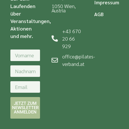
Impressum
Laufenden
1050 Wien,
Austria
über
AGB
Veranstaltungen,
Aktionen
+43 670
und mehr.
20 66
929
office@pilates-
verband.at
JETZT ZUM
NEWSLETTER
ANMELDEN