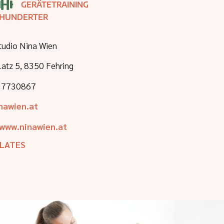
GERÄTETRAINING
SHUNDERTER
Studio Nina Wien
latz 5, 8350 Fehring
 7730867
nawien.at
/www.ninawien.at
ILATES