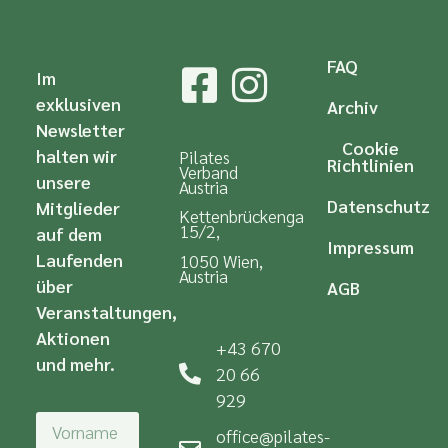
FAQ
Im
exklusiven
Archiv
Newsletter
Cookie
halten wir
Pilates
Richtlinien
Verband
unsere
Austria
Datenschutz
Mitglieder
Kettenbrückengasse
15/2,
auf dem
Impressum
Laufenden
1050 Wien,
Austria
über
AGB
Veranstaltungen,
Aktionen
+43 670
und mehr.
20 66
929
office@pilates-